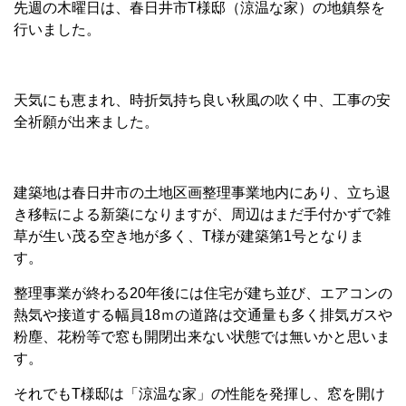
先週の木曜日は、春日井市T様邸（涼温な家）の地鎮祭を
行いました。
天気にも恵まれ、時折気持ち良い秋風の吹く中、工事の安
全祈願が出来ました。
建築地は春日井市の土地区画整理事業地内にあり、立ち退
き移転による新築になりますが、周辺はまだ手付かずで雑
草が生い茂る空き地が多く、T様が建築第1号となりま
す。
整理事業が終わる20年後には住宅が建ち並び、エアコンの
熱気や接道する幅員18ｍの道路は交通量も多く排気ガスや
粉塵、花粉等で窓も開閉出来ない状態では無いかと思いま
す。
それでもT様邸は「涼温な家」の性能を発揮し、窓を開け