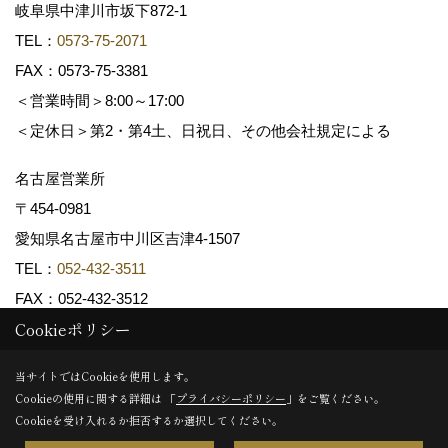
岐阜県中津川市坂下872‐1
TEL：
0573-75-2071
FAX：0573-75-3381
＜営業時間＞8:00～17:00
＜定休日＞第2・第4土、日祝日、その他会社規定による
名古屋営業所
〒454-0981
愛知県名古屋市中川区吉津4-1507
TEL：
052-432-3511
FAX：052-432-3512
Cookieポリシー
Copyright (c) 共和木材工業株式会社. All Rights Reserved.
当サイトではCookieを使用します。
Cookieの使用に関する詳細は 「
プライバシーポリシー
」をご覧ください。
Produced by
ゴデスクリエイト
Cookieを受け入れるか拒否するか選択してください。