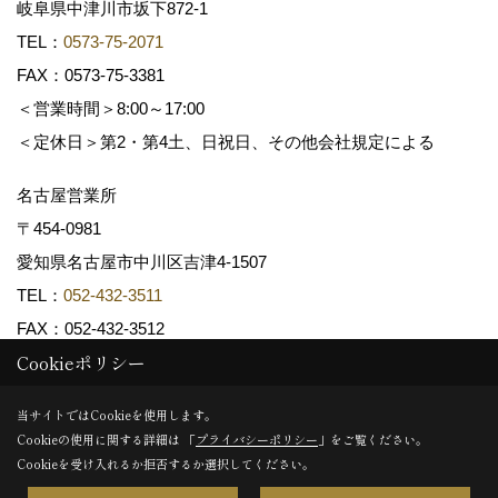
岐阜県中津川市坂下872‐1
TEL：
0573-75-2071
FAX：0573-75-3381
＜営業時間＞8:00～17:00
＜定休日＞第2・第4土、日祝日、その他会社規定による
名古屋営業所
〒454-0981
愛知県名古屋市中川区吉津4-1507
TEL：
052-432-3511
FAX：052-432-3512
Cookieポリシー
Copyright (c) 共和木材工業株式会社. All Rights Reserved.
当サイトではCookieを使用します。
Cookieの使用に関する詳細は 「
プライバシーポリシー
」をご覧ください。
Produced by
ゴデスクリエイト
Cookieを受け入れるか拒否するか選択してください。