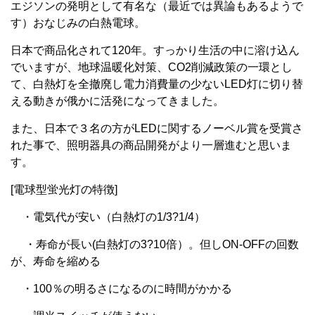
エジソンの発明として有名な（最近では異論もあるようで
す）おなじみの白熱電球。
日本で商品化されて120年。すっかり生活の中に溶け込ん
でいますが、地球温暖化対策、CO2削減政策の一環とし
て、白熱灯を全撤廃し電力消費量の少ないLED灯に切り替
える動きが俄かに活発になってきました。
また、日本で３名の方がLEDに関するノーベル賞を受賞さ
れた事で、照明器具の商品開発がより一層進むと思いま
す。
[電球型蛍光灯の特徴]
・電気代が安い（白熱灯の1/3?1/4）
・寿命が長い(白熱灯の3?10倍）。但しON‐OFFの回数
が、寿命を縮める
・100％の明るさになるのに時間がかかる