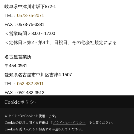
岐阜県中津川市坂下872‐1
TEL：
0573-75-2071
FAX：0573-75-3381
＜営業時間＞8:00～17:00
＜定休日＞第2・第4土、日祝日、その他会社規定による
名古屋営業所
〒454-0981
愛知県名古屋市中川区吉津4-1507
TEL：
052-432-3511
FAX：052-432-3512
Cookieポリシー
Copyright (c) 共和木材工業株式会社. All Rights Reserved.
当サイトではCookieを使用します。
Cookieの使用に関する詳細は 「
プライバシーポリシー
」をご覧ください。
Produced by
ゴデスクリエイト
Cookieを受け入れるか拒否するか選択してください。