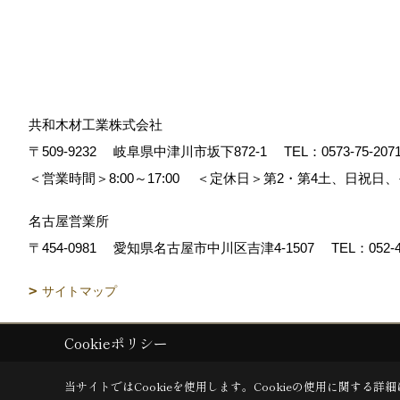
共和木材工業株式会社
〒509-9232
岐阜県中津川市坂下872‐1
TEL：
0573-75-207
＜営業時間＞8:00～17:00
＜定休日＞第2・第4土、日祝日
名古屋営業所
〒454-0981
愛知県名古屋市中川区吉津4-1507
TEL：
052-
サイトマップ
Cookieポリシー
Copyright (c) 共和木材工業株式会社. All Rights Reserved.
|
Produced b
当サイトではCookieを使用します。
Cookieの使用に関する詳細