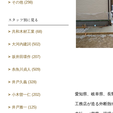
その他 (298)
スタッフ別に見る
共和木材工業 (68)
大河内建詞 (502)
坂井田環作 (207)
糸魚川貞人 (509)
井戸久義 (328)
愛知県、岐阜県、長
小木曽一仁 (202)
工務店が造る外断熱SA
井戸雅一 (125)