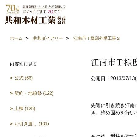
ホーム
共和ダイアリー
江南市Ｔ様邸外構工事２
江南市Ｔ様
内容別に見る
公式 (66)
公開日：2013/07/13(
契約・地鎮祭 (122)
先週に引き続き江南
上棟 (125)
き、締め固めを行い
お引き渡し (101)
その後、型枠を建て