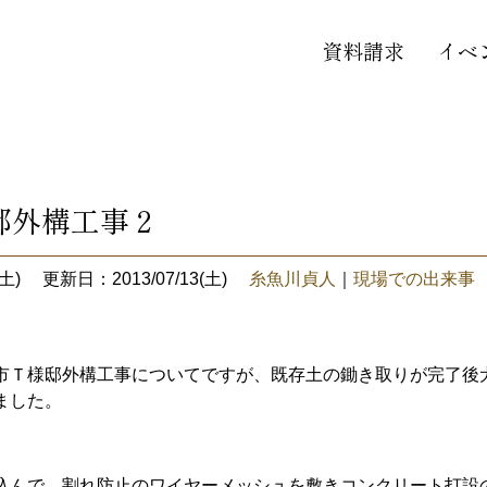
資料請求
イベ
邸外構工事２
土)
更新日：2013/07/13(土)
糸魚川貞人
｜
現場での出来事
市Ｔ様邸外構工事についてですが、既存土の鋤き取りが完了後
ました。
込んで、割れ防止のワイヤーメッシュを敷きコンクリート打設