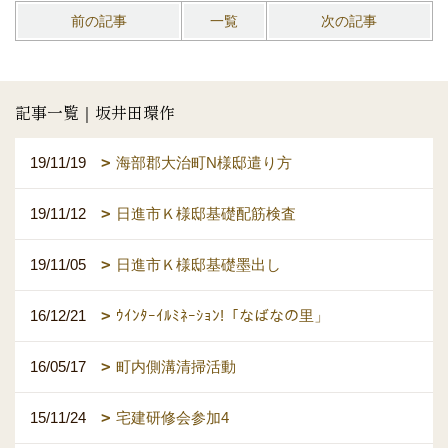
前の記事
一覧
次の記事
記事一覧｜坂井田環作
19/11/19
海部郡大治町N様邸遣り方
19/11/12
日進市Ｋ様邸基礎配筋検査
19/11/05
日進市Ｋ様邸基礎墨出し
16/12/21
ｳｲﾝﾀｰｲﾙﾐﾈｰｼｮﾝ!「なばなの里」
16/05/17
町内側溝清掃活動
15/11/24
宅建研修会参加4