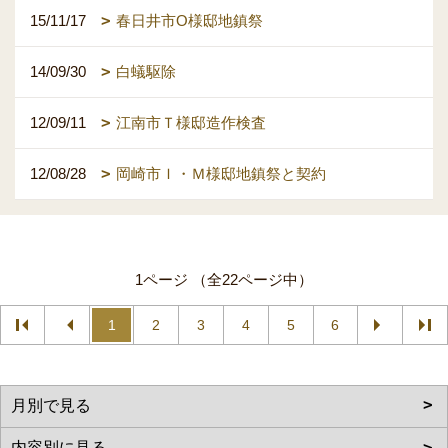
15/11/17
春日井市O様邸地鎮祭
14/09/30
白蟻駆除
12/09/11
江南市Ｔ様邸造作検査
12/08/28
岡崎市Ｉ・Ｍ様邸地鎮祭と契約
1ページ （全22ページ中）
1
2
3
4
5
6