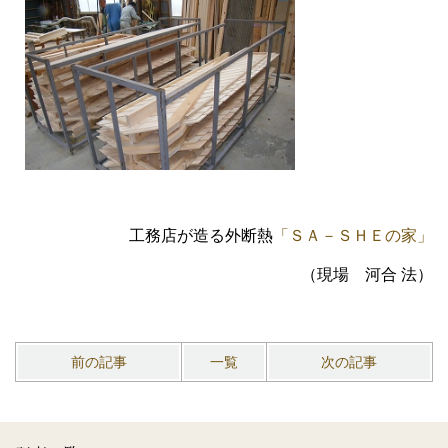
工務店が造る外断熱
「ＳＡ－ＳＨＥの家」
（現場 河合
法）
前の記事
一覧
次の記事