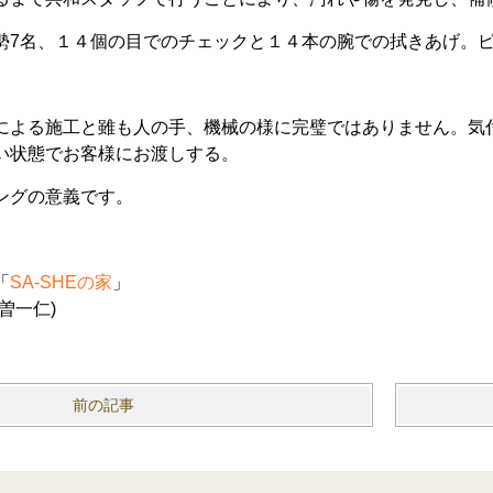
勢
7
名、１４個の目でのチェックと１４本の腕での拭きあげ。
による施工と雖も人の手、機械の様に完璧ではありません。気
い状態でお客様にお渡しする。
ングの意義です。
「
SA-SHE
の家
」
曽一仁
)
前の記事