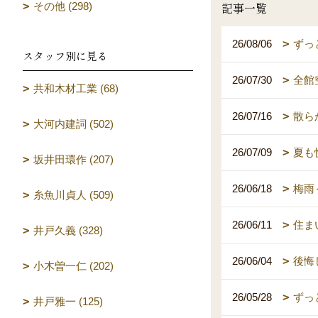
記事一覧
その他 (298)
26/08/06
ずっ
スタッフ別に見る
26/07/30
全館
共和木材工業 (68)
26/07/16
散ら
大河内建詞 (502)
26/07/09
夏も
坂井田環作 (207)
26/06/18
梅雨
糸魚川貞人 (509)
26/06/11
住ま
井戸久義 (328)
26/06/04
後悔
小木曽一仁 (202)
26/05/28
ずっ
井戸雅一 (125)