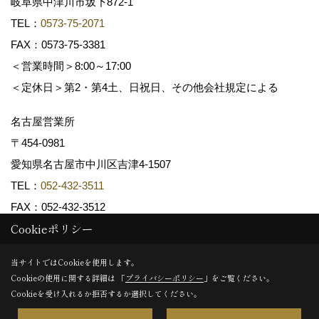
岐阜県中津川市坂下872‐1
TEL：
0573-75-2071
FAX：0573-75-3381
＜営業時間＞8:00～17:00
＜定休日＞第2・第4土、日祝日、その他会社規定による
名古屋営業所
〒454-0981
愛知県名古屋市中川区吉津4-1507
TEL：
052-432-3511
FAX：052-432-3512
Cookieポリシー
Copyright (c) 共和木材工業株式会社. All Rights Reserved.
当サイトではCookieを使用します。
Cookieの使用に関する詳細は 「
プライバシーポリシー
」をご覧ください。
Produced by
ゴデスクリエイト
Cookieを受け入れるか拒否するか選択してください。