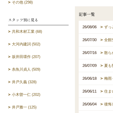
その他 (298)
記事一覧
スタッフ別に見る
26/08/06
ずっ
共和木材工業 (68)
26/07/30
全館
大河内建詞 (502)
26/07/16
散ら
坂井田環作 (207)
26/07/09
夏も
糸魚川貞人 (509)
26/06/18
梅雨
井戸久義 (328)
26/06/11
住ま
小木曽一仁 (202)
26/06/04
後悔
井戸雅一 (125)