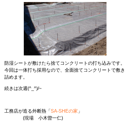
防湿シートが敷けたら捨てコンクリートの打ち込みです。
今回は一体打ち採用なので、全面捨てコンクリートで敷き
詰めます。
続きは次週(^_^)/~
工務店が造る外断熱「
SA-SHE
の家
」
(
現場 小木曽一仁
)