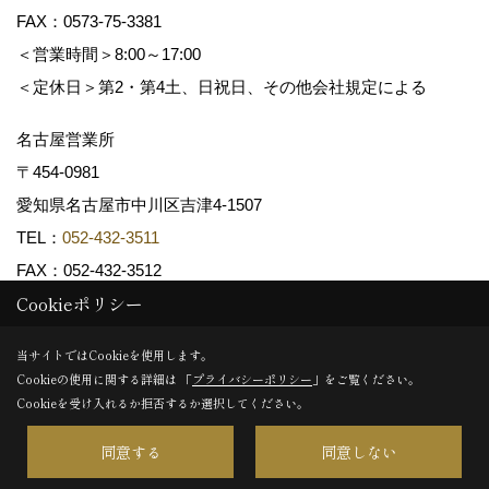
FAX：0573-75-3381
＜営業時間＞8:00～17:00
＜定休日＞第2・第4土、日祝日、その他会社規定による
名古屋営業所
〒454-0981
愛知県名古屋市中川区吉津4-1507
TEL：
052-432-3511
FAX：052-432-3512
Cookieポリシー
Copyright (c) 共和木材工業株式会社. All Rights Reserved.
当サイトではCookieを使用します。
Cookieの使用に関する詳細は 「
プライバシーポリシー
」をご覧ください。
Produced by
ゴデスクリエイト
Cookieを受け入れるか拒否するか選択してください。
同意する
同意しない