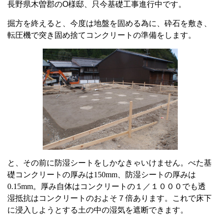
長野県木曽郡の
O
様邸、只今基礎工事進行中です。
掘方を終えると、今度は地盤を固める為に、砕石を敷き、
転圧機で突き固め捨てコンクリートの準備をします。
と、その前に防湿シートをしかなきゃいけません。べた基
礎コンクリートの厚みは150mm、防湿シートの厚みは
0.15mm。厚み自体はコンクリートの１／１０００でも透
湿抵抗はコンクリートのおよそ７倍あります。これで床下
に浸入しようとする土の中の湿気を遮断できます。