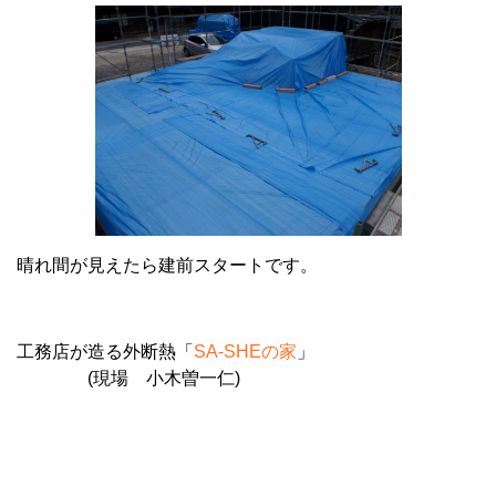
晴れ間が見えたら建前スタートです。
工務店が造る外断熱「
SA-SHE
の家
」
(
現場 小木曽一仁
)