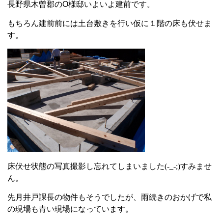
長野県木曽郡の
O
様邸いよいよ建前です。
もちろん建前前には土台敷きを行い仮に１階の床も伏せま
す。
床伏せ状態の写真撮影し忘れてしまいました(-_-;)すみませ
ん。
先月井戸課長の物件もそうでしたが、雨続きのおかげで私
の現場も青い現場になっています。