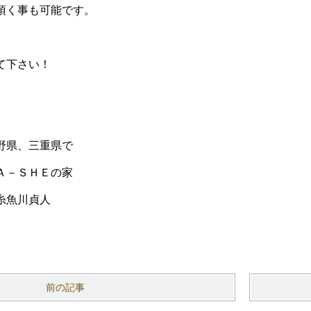
頂く事も可能です。
て下さい！
野県、三重県で
Ａ－ＳＨＥの家
糸魚川貞人
前の記事