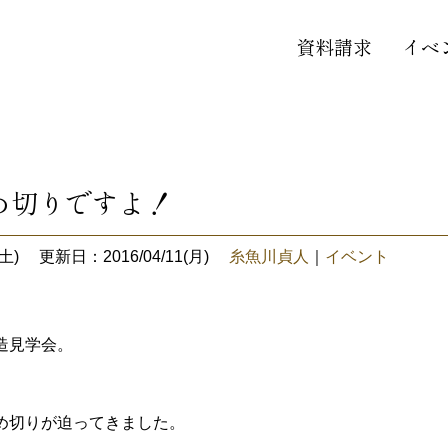
資料請求
イベ
め切りですよ！
土)
更新日：2016/04/11(月)
糸魚川貞人
｜
イベント
造見学会。
め切りが迫ってきました。