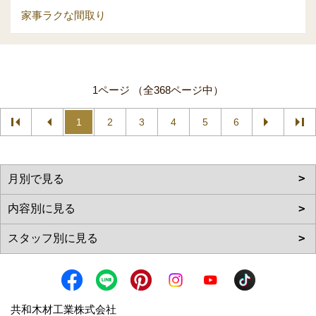
家事ラクな間取り
1ページ （全368ページ中）
1
2
3
4
5
6
共和木材工業株式会社