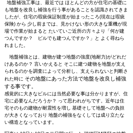
地盤補強工事は、最近では ほとんどの方が住宅の基礎に
も地盤を改良し補強を行う事があることを認識されてきま
したが、住宅の瑕疵保証制度が始まったころ(現在は瑕疵
保険) から 少し前までは、見かけない形の大きな重機が現
場で作業が始まると たいていご近所の方々より「何が建
つんですか？ ビルでも建つんですか？」と よく尋ねら
れました。
地盤補強とは、建物が建つ地盤の強度(地耐力)がどれだ
けあるのか？ 言いかえると そこに建つ建物を地盤が支え
られるのかを調査によって分析し、支えられないと判断さ
その地盤にあった方法で地盤を改良し補強
れた時に
する事です。
感覚的に大きなビルには当然必要な事は分かりますが、住
宅に必要なんだろうか？ って思われがちです。近年は住
宅そのもの建物が耐震性を増し 基礎そして地盤への負担
が大きくなっており 地盤の補強をなくしては成り立たな
い構造となっています。