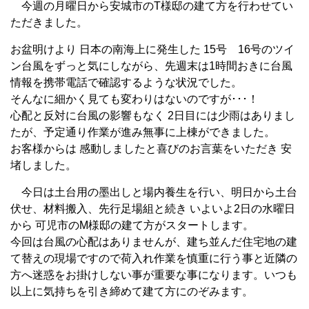
今週の月曜日から安城市のT様邸の建て方を行わせてい
ただきました。
お盆明けより 日本の南海上に発生した 15号 16号のツイ
ン台風をずっと気にしながら、先週末は1
時間おきに台風
情報を携帯電話で確認するような状況でした。
そんなに細かく見ても変わりはないのですが･･･！
心配と反対に台風の影響もなく 2日目には少雨はありまし
たが、予定通り作業が進み無事に上棟ができました。
お客様からは 感動しましたと喜びのお言葉をいただき 安
堵しました。
今日は土台用の墨出しと場内養生を行い、明日から土台
伏せ、材料搬入、先行足場組と続き いよいよ2日の水曜日
から 可児市のM
様邸の建て方がスタートします。
今回は台風の心配はありませんが、建ち並んだ住宅地の建
て替えの現場ですので荷入れ作業を慎重に行う事と近隣の
方へ迷惑をお掛けしない事が重要な事になります。いつも
以上に気持ちを引き締めて建て方にのぞみます。