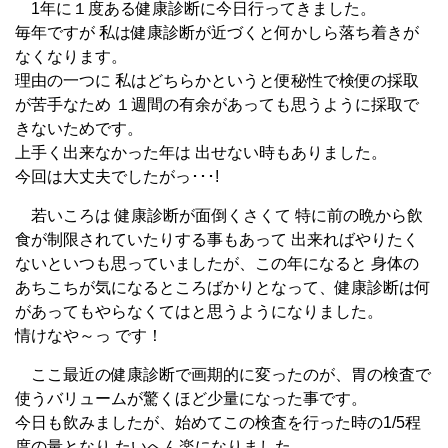
1年に１度ある健康診断に今日行ってきました。
毎年ですが 私は健康診断が近づくと何かしら落ち着きが
なくなります。
理由の一つに 私はどちらかというと便秘性で検便の採取
が苦手なため １週間の有余があっても思うように採取で
きないためです。
上手く出来なかった年は 出せない時もありました。
今回は大丈夫でしたがっ･･･!
若いころは 健康診断が面倒くさくて 特に前の晩から飲
食が制限されていたりする事もあって 出来ればやりたく
ないといつも思っていましたが、この年になると 身体の
あちこちが気になるところばかりとなって、健康診断は何
があってもやらなくてはと思うようになりました。
情けなや～っ です！
ここ最近の健康診断で画期的に変ったのが、胃の検査で
使うバリュームが驚くほど少量になった事です。
今日も飲みましたが、始めてこの検査を行った時の1/5程
度の量となり たいへん楽になりました。