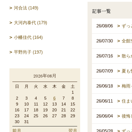
河合法 (149)
記事一覧
大河内泰代 (179)
26/08/06
ずっ
小幡佳代 (164)
26/07/30
全館
平野尚子 (197)
26/07/16
散ら
26/07/09
夏も
2026年08月
26/06/18
梅雨
日
月
火
水
木
金
土
1
2
3
4
5
6
7
8
26/06/11
住ま
9
10
11
12
13
14
15
16
17
18
19
20
21
22
23
24
25
26
27
28
29
26/06/04
後悔
30
31
前月
翌月
26/05/28
ずっ