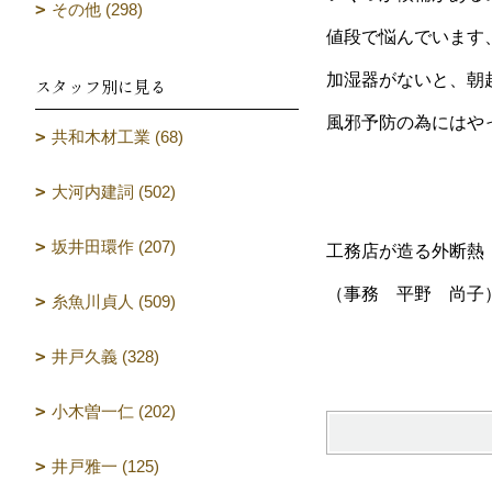
その他 (298)
値段で悩んでいます
加湿器がないと、朝
スタッフ別に見る
風邪予防の為にはや
共和木材工業 (68)
大河内建詞 (502)
坂井田環作 (207)
工務店が造る外断熱
（事務 平野 尚子
糸魚川貞人 (509)
井戸久義 (328)
小木曽一仁 (202)
井戸雅一 (125)