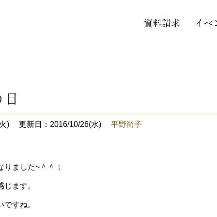
資料請求
イベ
り目
火)
更新日：2016/10/26(水)
平野尚子
なりました~＾＾；
感じます。
いですね。