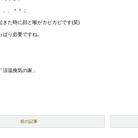
、、、＾＾；
起きた時に顔と喉がカピカピです(笑)
っぱり必要ですね。
「涼温換気の家」
）
前の記事