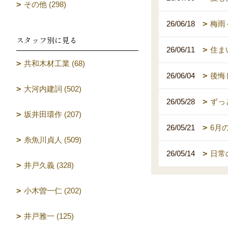
その他 (298)
26/06/18
梅雨
スタッフ別に見る
26/06/11
住ま
共和木材工業 (68)
26/06/04
後悔
大河内建詞 (502)
26/05/28
ずっ
坂井田環作 (207)
26/05/21
6月
糸魚川貞人 (509)
26/05/14
日常
井戸久義 (328)
小木曽一仁 (202)
井戸雅一 (125)