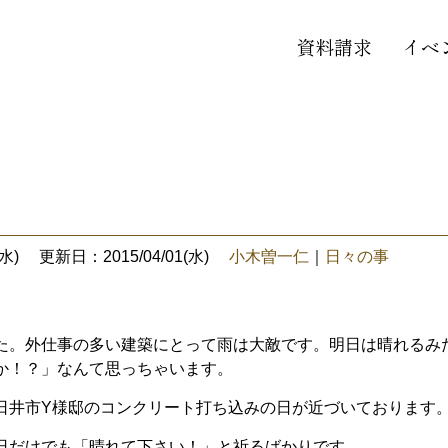
資料請求
イベ
水)
更新日：2015/04/01(水)
小木曽一仁
｜
日々の事
た。外仕事の多い建築にとって雨は大敵です。明日は晴れるみ
か！？」なんて思っちゃいます。
日井市
Y
様邸のコンクリート打ち込みの日が近づいております
日だけでも「晴れて下さい！」と祈るばかりです。