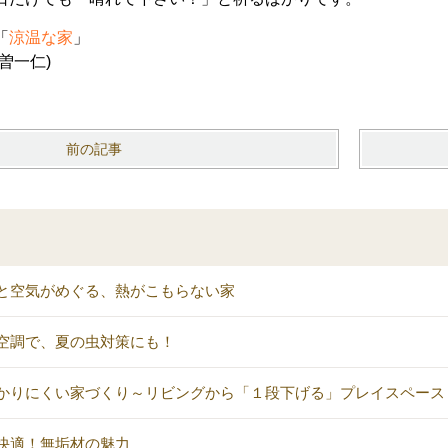
「
涼温な家
」
曽一仁
)
前の記事
と空気がめぐる、熱がこもらない家
空調で、夏の虫対策にも！
かりにくい家づくり～リビングから「１段下げる」プレイスペース
快適！無垢材の魅力