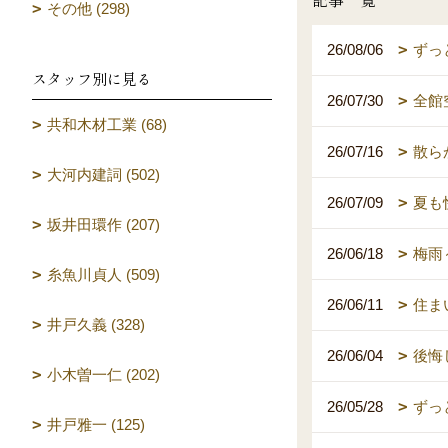
その他 (298)
26/08/06
ずっ
スタッフ別に見る
26/07/30
全館
共和木材工業 (68)
26/07/16
散ら
大河内建詞 (502)
26/07/09
夏も
坂井田環作 (207)
26/06/18
梅雨
糸魚川貞人 (509)
26/06/11
住ま
井戸久義 (328)
26/06/04
後悔
小木曽一仁 (202)
26/05/28
ずっ
井戸雅一 (125)