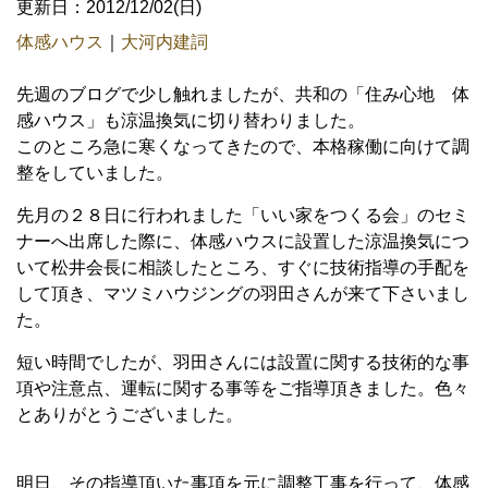
更新日：2012/12/02(日)
体感ハウス
｜
大河内建詞
先週のブログで少し触れましたが、共和の「住み心地 体
感ハウス」も涼温換気に切り替わりました。
このところ急に寒くなってきたので、本格稼働に向けて調
整をしていました。
先月の２８日に行われました「いい家をつくる会」のセミ
ナーへ出席した際に、体感ハウスに設置した涼温換気につ
いて松井会長に相談したところ、すぐに技術指導の手配を
して頂き、マツミハウジングの羽田さんが来て下さいまし
た。
短い時間でしたが、羽田さんには設置に関する技術的な事
項や注意点、運転に関する事等をご指導頂きました。色々
とありがとうございました。
明日、その指導頂いた事項を元に調整工事を行って、体感