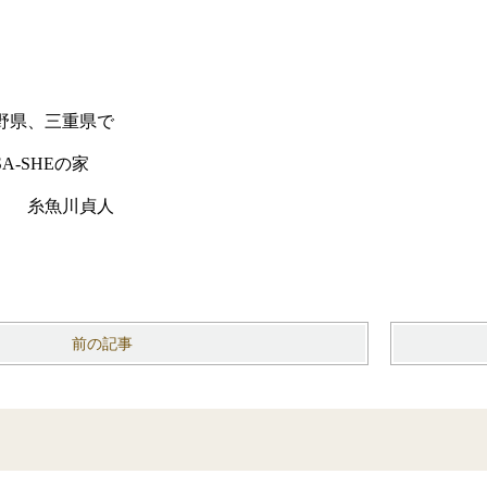
野県、三重県で
-SHEの家
） 糸魚川貞人
前の記事