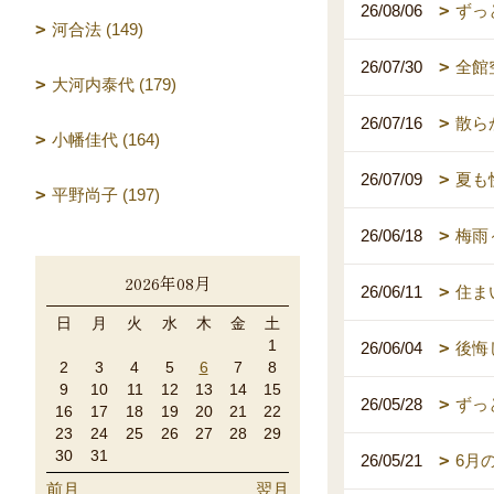
26/08/06
ずっ
河合法 (149)
26/07/30
全館
大河内泰代 (179)
26/07/16
散ら
小幡佳代 (164)
26/07/09
夏も
平野尚子 (197)
26/06/18
梅雨
2026年08月
26/06/11
住ま
日
月
火
水
木
金
土
1
26/06/04
後悔
2
3
4
5
6
7
8
9
10
11
12
13
14
15
26/05/28
ずっ
16
17
18
19
20
21
22
23
24
25
26
27
28
29
30
31
26/05/21
6月
前月
翌月