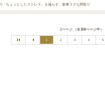
の「ちょっとしたストレス」を減らす、家事ラクな間取り
1ページ （全368ページ中）
1
2
3
4
5