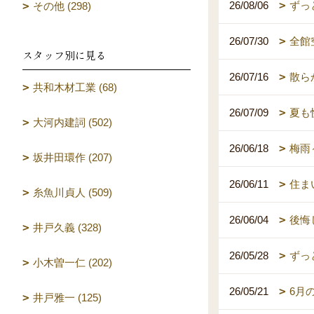
26/08/06
ずっ
その他 (298)
26/07/30
全館
スタッフ別に見る
26/07/16
散ら
共和木材工業 (68)
26/07/09
夏も
大河内建詞 (502)
26/06/18
梅雨
坂井田環作 (207)
26/06/11
住ま
糸魚川貞人 (509)
26/06/04
後悔
井戸久義 (328)
26/05/28
ずっ
小木曽一仁 (202)
26/05/21
6月
井戸雅一 (125)