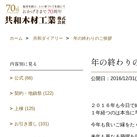
ホーム
共和ダイアリー
年の終わりのご挨拶
年の終わり
内容別に見る
公式 (66)
公開日：2016/12/31(
契約・地鎮祭 (122)
２０１６年も今日で
上棟 (125)
１年経つのは本当に
お引き渡し (101)
今年も良いご縁をた
来年も更なる飛躍を