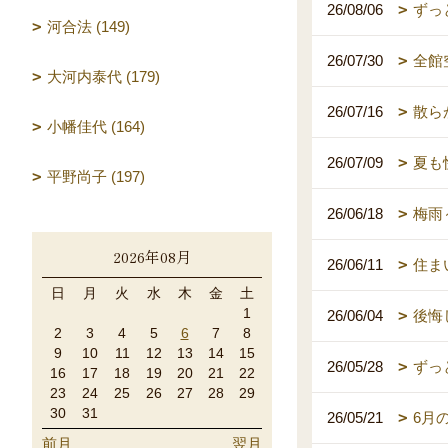
26/08/06
ずっ
河合法 (149)
26/07/30
全館
大河内泰代 (179)
26/07/16
散ら
小幡佳代 (164)
26/07/09
夏も
平野尚子 (197)
26/06/18
梅雨
2026年08月
26/06/11
住ま
日
月
火
水
木
金
土
1
26/06/04
後悔
2
3
4
5
6
7
8
9
10
11
12
13
14
15
26/05/28
ずっ
16
17
18
19
20
21
22
23
24
25
26
27
28
29
30
31
26/05/21
6月
前月
翌月