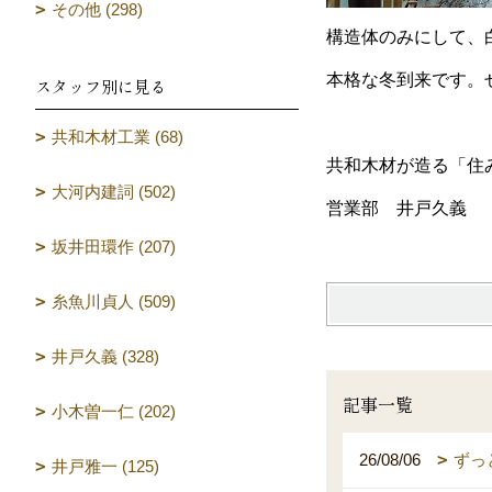
その他 (298)
構造体のみにして、
本格な冬到来です。
スタッフ別に見る
共和木材工業 (68)
共和木材が造る「住
大河内建詞 (502)
営業部 井戸久義
坂井田環作 (207)
糸魚川貞人 (509)
井戸久義 (328)
記事一覧
小木曽一仁 (202)
26/08/06
ずっ
井戸雅一 (125)