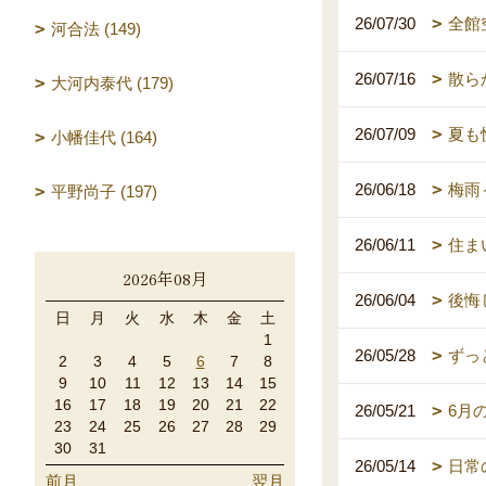
26/07/30
全館
河合法 (149)
26/07/16
散ら
大河内泰代 (179)
26/07/09
夏も
小幡佳代 (164)
26/06/18
梅雨
平野尚子 (197)
26/06/11
住ま
2026年08月
26/06/04
後悔
日
月
火
水
木
金
土
1
26/05/28
ずっ
2
3
4
5
6
7
8
9
10
11
12
13
14
15
16
17
18
19
20
21
22
26/05/21
6月
23
24
25
26
27
28
29
30
31
26/05/14
日常
前月
翌月