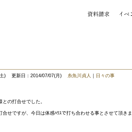
資料請求
イベ
土)
更新日：2014/07/07(月)
糸魚川貞人
｜
日々の事
様との打合せでした。
打合せですが、今日は体感ﾊｳｽで打ち合わせる事とさせて頂き