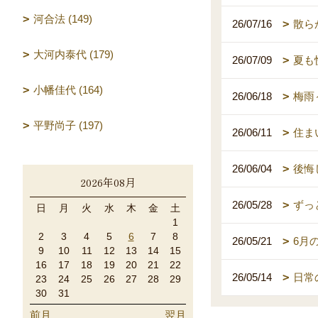
河合法 (149)
26/07/16
散ら
大河内泰代 (179)
26/07/09
夏も
小幡佳代 (164)
26/06/18
梅雨
平野尚子 (197)
26/06/11
住ま
26/06/04
後悔
2026年08月
26/05/28
ずっ
日
月
火
水
木
金
土
1
2
3
4
5
6
7
8
26/05/21
6月
9
10
11
12
13
14
15
16
17
18
19
20
21
22
26/05/14
日常
23
24
25
26
27
28
29
30
31
前月
翌月