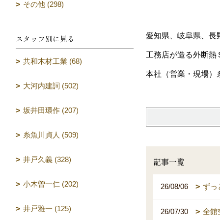
その他 (298)
愛知県、岐阜県、長
スタッフ別に見る
工務店が造る外断熱
共和木材工業 (68)
本社（営業・現場）
大河内建詞 (502)
坂井田環作 (207)
糸魚川貞人 (509)
井戸久義 (328)
記事一覧
小木曽一仁 (202)
26/08/06
ずっ
井戸雅一 (125)
26/07/30
全館