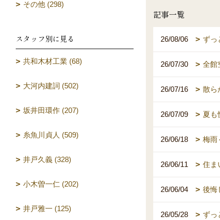
その他 (298)
記事一覧
スタッフ別に見る
26/08/06
ずっ
共和木材工業 (68)
26/07/30
全館
大河内建詞 (502)
26/07/16
散ら
坂井田環作 (207)
26/07/09
夏も
糸魚川貞人 (509)
26/06/18
梅雨
井戸久義 (328)
26/06/11
住ま
小木曽一仁 (202)
26/06/04
後悔
井戸雅一 (125)
26/05/28
ずっ