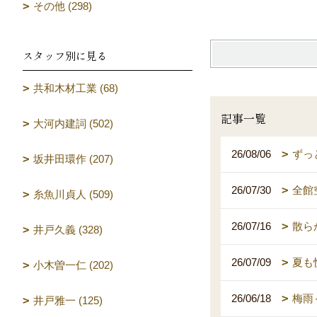
その他 (298)
スタッフ別に見る
共和木材工業 (68)
記事一覧
大河内建詞 (502)
26/08/06
ずっ
坂井田環作 (207)
26/07/30
全館
糸魚川貞人 (509)
26/07/16
散ら
井戸久義 (328)
26/07/09
夏も
小木曽一仁 (202)
26/06/18
梅雨
井戸雅一 (125)