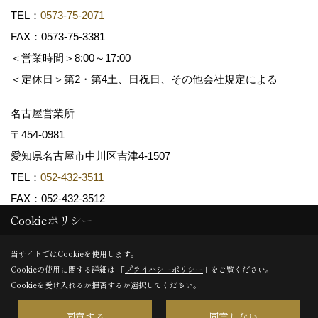
TEL：
0573-75-2071
FAX：0573-75-3381
＜営業時間＞8:00～17:00
＜定休日＞第2・第4土、日祝日、その他会社規定による
名古屋営業所
〒454-0981
愛知県名古屋市中川区吉津4-1507
TEL：
052-432-3511
FAX：052-432-3512
Cookieポリシー
Copyright (c) 共和木材工業株式会社. All Rights Reserved.
当サイトではCookieを使用します。
Cookieの使用に関する詳細は 「
プライバシーポリシー
」をご覧ください。
Produced by
ゴデスクリエイト
Cookieを受け入れるか拒否するか選択してください。
同意する
同意しない