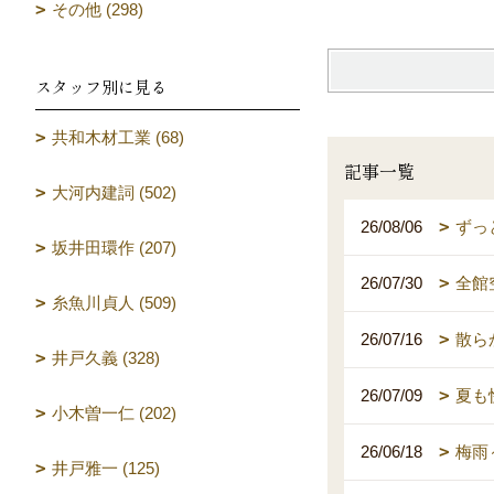
その他 (298)
スタッフ別に見る
共和木材工業 (68)
記事一覧
大河内建詞 (502)
26/08/06
ずっ
坂井田環作 (207)
26/07/30
全館
糸魚川貞人 (509)
26/07/16
散ら
井戸久義 (328)
26/07/09
夏も
小木曽一仁 (202)
26/06/18
梅雨
井戸雅一 (125)