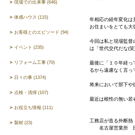
現場での出来事 (646)
体感ハウス (115)
年相応の経年変化は
お住まいをとても大
お客様とのエピソード (94)
今回は私と現場監督
イベント (235)
は「世代交代だな(
リフォーム工事 (70)
最後に「１０年経っ
るから遠慮なく言っ
日々の事 (1374)
将来において部下や
点検・清掃 (107)
最近は根性の無い若
お役立ち情報 (111)
工務店が造る外断熱
製材 (23)
名古屋営業所 