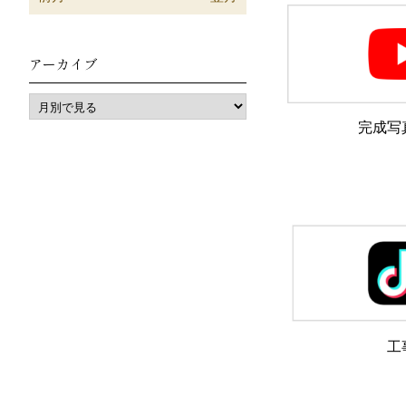
アーカイブ
完成写
工