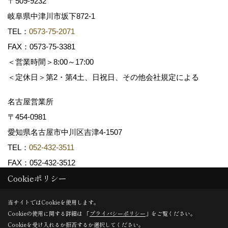
〒509-9232
岐阜県中津川市坂下872‐1
TEL：
0573-75-2071
FAX：0573-75-3381
＜営業時間＞8:00～17:00
＜定休日＞第2・第4土、日祝日、その他会社規定による
名古屋営業所
〒454-0981
愛知県名古屋市中川区吉津4-1507
TEL：
052-432-3511
FAX：052-432-3512
Cookieポリシー
Copyright (c) 共和木材工業株式会社. All Rights Reserved.
当サイトではCookieを使用します。
Cookieの使用に関する詳細は 「
プライバシーポリシー
」をご覧ください。
Produced by
ゴデスクリエイト
Cookieを受け入れるか拒否するか選択してください。