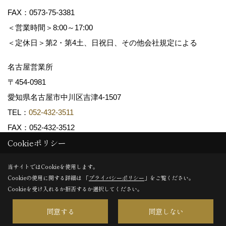
FAX：0573-75-3381
＜営業時間＞8:00～17:00
＜定休日＞第2・第4土、日祝日、その他会社規定による
名古屋営業所
〒454-0981
愛知県名古屋市中川区吉津4-1507
TEL：
052-432-3511
FAX：052-432-3512
Cookieポリシー
Copyright (c) 共和木材工業株式会社. All Rights Reserved.
当サイトではCookieを使用します。
Cookieの使用に関する詳細は 「
プライバシーポリシー
」をご覧ください。
Produced by
ゴデスクリエイト
Cookieを受け入れるか拒否するか選択してください。
同意する
同意しない