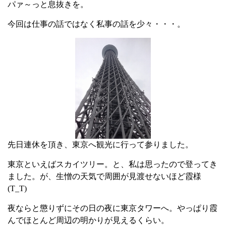
パァ～っと息抜きを。
今回は仕事の話ではなく私事の話を少々・・・。
先日連休を頂き、東京へ観光に行って参りました。
東京といえばスカイツリー。と、私は思ったので登ってき
ました。が、生憎の天気で周囲が見渡せないほど
霞様
(T_T)
夜ならと懲りずにその日の夜に東京タワーへ。やっぱり霞
んでほとんど周辺の明かりが見えるくら
い。