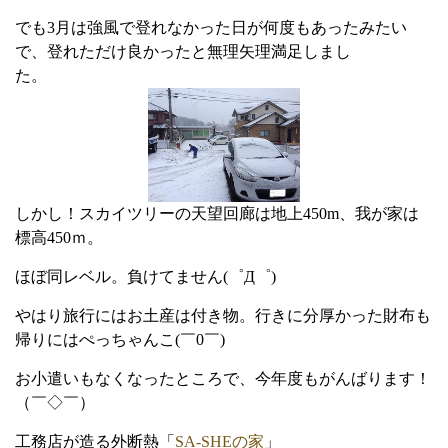
でも3月は強風で登れなかった日が何度もあったみたい
で、登れただけ良かったと無理矢理満足しまし
た。
しかし！スカイツリーの天望回廊は地上450m、我が家は
標高450ｍ。
ほぼ同レベル。負けてません(゜Д゜)
やはり旅行にはお土産は付き物。行きに分厚かった財布も
帰りにはぺっちゃんこ(￣0￣)
お小遣いもなくなったところで、今年度もがんばります！
（￣◇￣）ゞ
工務店が造る外断熱「
SA-SHEの家
」