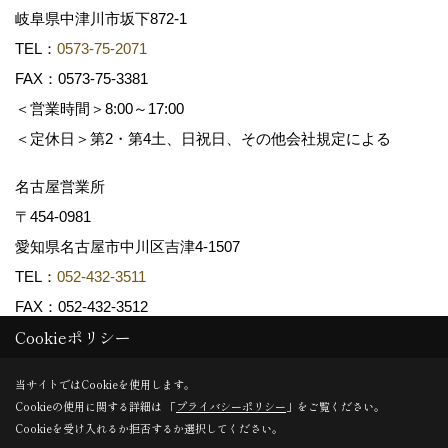
岐阜県中津川市坂下872‐1
TEL：
0573-75-2071
FAX：0573-75-3381
＜営業時間＞8:00～17:00
＜定休日＞第2・第4土、日祝日、その他会社規定による
名古屋営業所
〒454-0981
愛知県名古屋市中川区吉津4-1507
TEL：
052-432-3511
FAX：052-432-3512
Cookieポリシー
Copyright (c) 共和木材工業株式会社. All Rights Reserved.
当サイトではCookieを使用します。
Cookieの使用に関する詳細は 「
プライバシーポリシー
」をご覧ください。
Produced by
ゴデスクリエイト
Cookieを受け入れるか拒否するか選択してください。