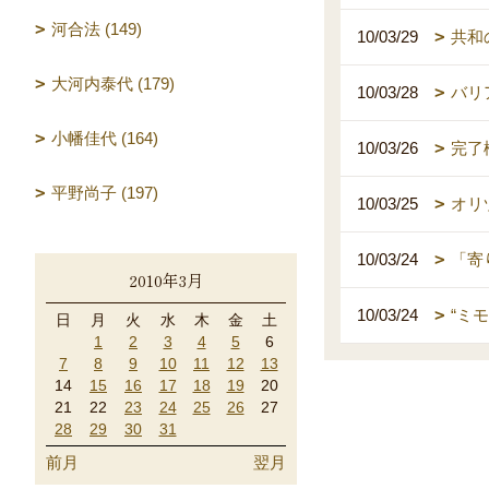
河合法 (149)
10/03/29
共和
大河内泰代 (179)
10/03/28
バリ
小幡佳代 (164)
10/03/26
完了
平野尚子 (197)
10/03/25
オリ
10/03/24
「寄
2010年3月
10/03/24
“ミモ
日
月
火
水
木
金
土
1
2
3
4
5
6
7
8
9
10
11
12
13
14
15
16
17
18
19
20
21
22
23
24
25
26
27
28
29
30
31
前月
翌月