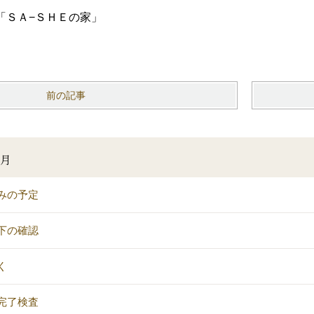
「ＳＡ−ＳＨＥの家」
）
前の記事
3月
みの予定
下の確認
く
完了検査