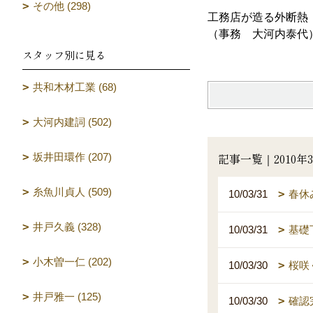
その他 (298)
工務店が造る外断熱
（事務 大河内泰代
スタッフ別に見る
共和木材工業 (68)
大河内建詞 (502)
記事一覧｜2010年
坂井田環作 (207)
糸魚川貞人 (509)
10/03/31
春休
井戸久義 (328)
10/03/31
基礎
小木曽一仁 (202)
10/03/30
桜咲
井戸雅一 (125)
10/03/30
確認