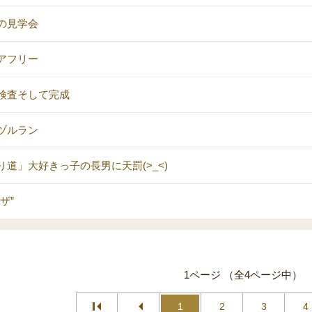
の見学会
アフリー
検査そして完成
ヅルラン
り道」大好きっ子の長男に天罰(>_<)
ザ”
1ページ （全4ページ中）
1
2
3
4