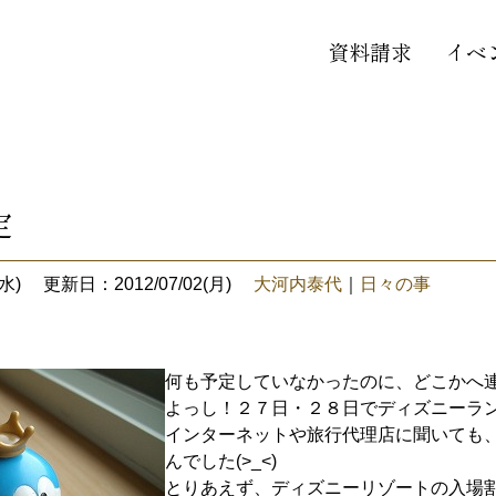
資料請求
イベ
定
水)
更新日：2012/07/02(月)
大河内泰代
｜
日々の事
何も予定していなかったのに、どこかへ
よっし！２７日・２８日でディズニーランド
インターネットや旅行代理店に聞いても
んでした(>_<)
とりあえず、ディズニーリゾートの入場