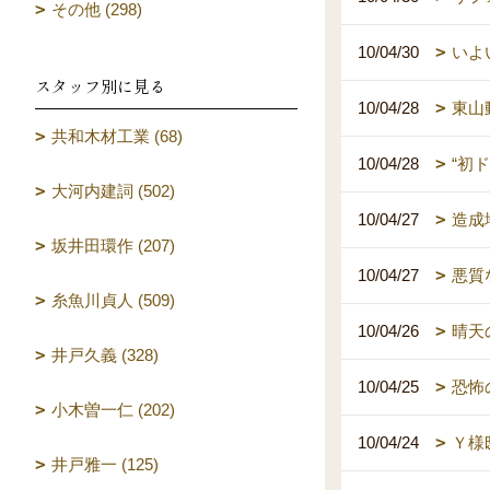
その他 (298)
10/04/30
いよ
スタッフ別に見る
10/04/28
東山
共和木材工業 (68)
10/04/28
“初ド
大河内建詞 (502)
10/04/27
造成
坂井田環作 (207)
10/04/27
悪質
糸魚川貞人 (509)
10/04/26
晴天
井戸久義 (328)
10/04/25
恐怖
小木曽一仁 (202)
10/04/24
Ｙ様
井戸雅一 (125)