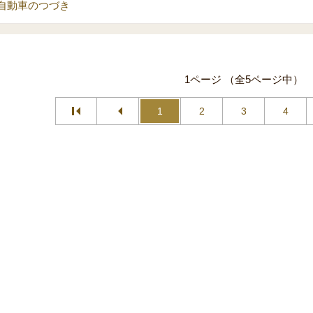
自動車のつづき
1ページ （全5ページ中）
1
2
3
4