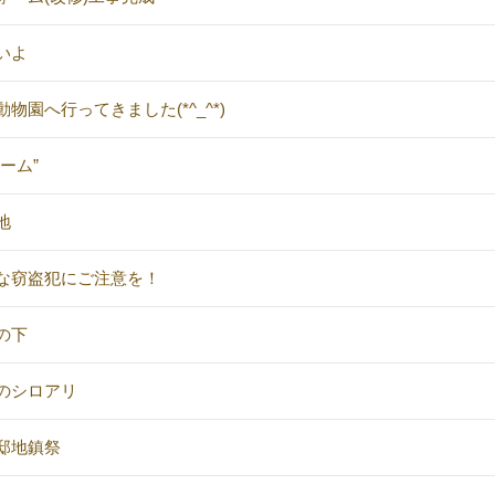
いよ
動物園へ行ってきました(*^_^*)
ーム”
地
な窃盗犯にご注意を！
の下
のシロアリ
邸地鎮祭