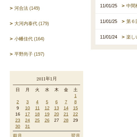
11/01/25
中間
河合法 (149)
11/01/25
第６
大河内泰代 (179)
11/01/24
楽し
小幡佳代 (164)
平野尚子 (197)
2011年1月
日
月
火
水
木
金
土
1
2
3
4
5
6
7
8
9
10
11
12
13
14
15
16
17
18
19
20
21
22
23
24
25
26
27
28
29
30
31
前月
翌月