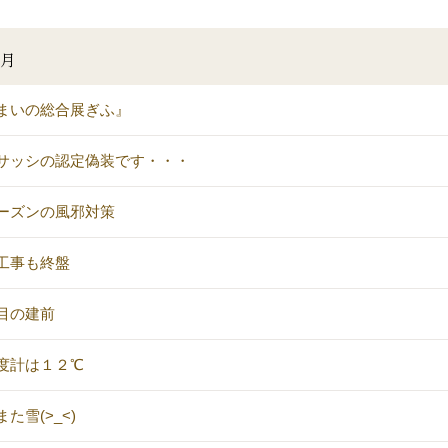
1月
まいの総合展ぎふ』
サッシの認定偽装です・・・
ーズンの風邪対策
工事も終盤
目の建前
度計は１２℃
た雪(>_<)