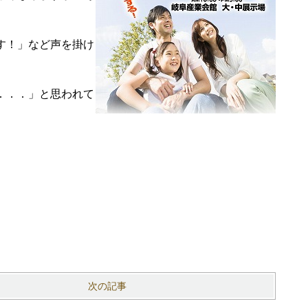
す！」など声を掛け
．．．」と思われて
。
次の記事