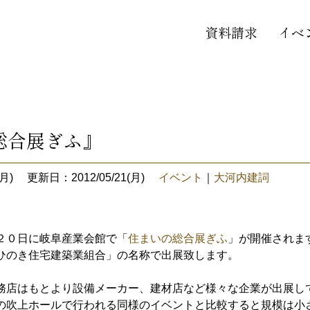
資料請求
イベ
総合展ぎふ』
月)
更新日：2012/05/21(月)
イベント
｜
大河内建詞
２０日に岐阜産業会館で「
住まいの総合展ぎふ
」が開催されま
ひのき住宅建築業組合」の名称で出展致します。
務店はもとより設備メーカー、建材店など様々な企業が出展し
の吹上ホールで行われる同様のイベントと比較すると規模は小