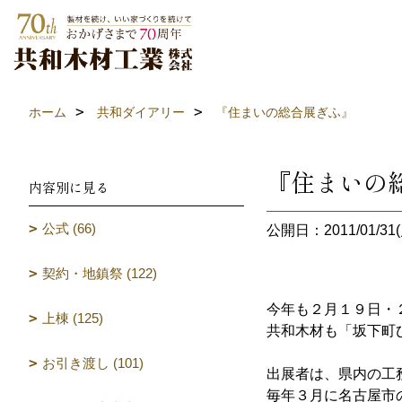
ホーム
共和ダイアリー
『住まいの総合展ぎふ』
『住まいの
内容別に見る
公式 (66)
公開日：2011/01/31(
契約・地鎮祭 (122)
今年も２月１９日・
上棟 (125)
共和木材も「坂下町
お引き渡し (101)
出展者は、県内の工
毎年３月に名古屋市