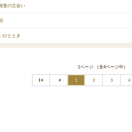
検査の立会い
回
いひととき
1ページ （全4ページ中）
1
2
3
4