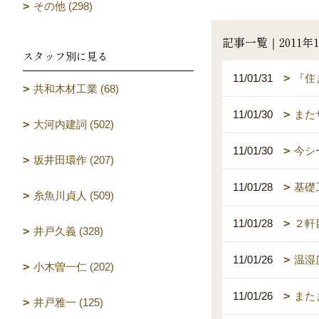
その他 (298)
記事一覧｜2011年
スタッフ別に見る
11/01/31
『住
共和木材工業 (68)
11/01/30
また
大河内建詞 (502)
11/01/30
今シ
坂井田環作 (207)
11/01/28
基礎
糸魚川貞人 (509)
11/01/28
２軒
井戸久義 (328)
11/01/26
温湿
小木曽一仁 (202)
11/01/26
またま
井戸雅一 (125)