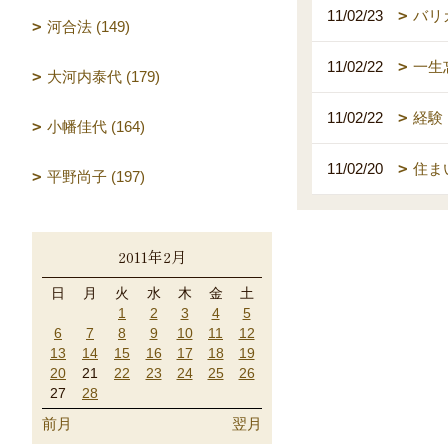
11/02/23
バリカ
河合法 (149)
11/02/22
一生
大河内泰代 (179)
11/02/22
経験
小幡佳代 (164)
11/02/20
住ま
平野尚子 (197)
2011年2月
日
月
火
水
木
金
土
1
2
3
4
5
6
7
8
9
10
11
12
13
14
15
16
17
18
19
20
21
22
23
24
25
26
27
28
前月
翌月