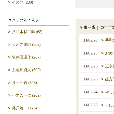
その他 (298)
スタッフ別に見る
記事一覧｜2011年
共和木材工業 (68)
11/02/28
共和
大河内建詞 (502)
11/02/26
おめ
坂井田環作 (207)
11/02/26
三寒
糸魚川貞人 (509)
11/02/25
建方
井戸久義 (328)
11/02/24
やっ
小木曽一仁 (202)
11/02/23
木に
井戸雅一 (125)