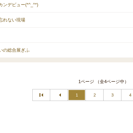
ンデビュー(*^_^*)
忘れない現場
いの総合展ぎふ
1ページ （全4ページ中）
1
2
3
4