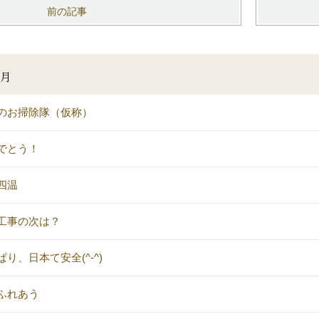
前の記事
2月
のお掃除隊（仮称）
でとう！
四温
工事の次は？
ぱり、日本て安全(^-^)
ふれあう