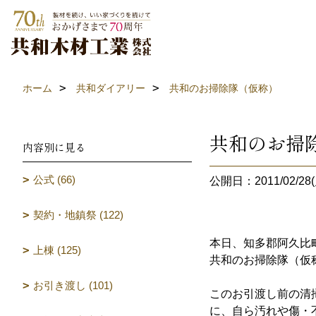
ホーム
共和ダイアリー
共和のお掃除隊（仮称）
共和のお掃
内容別に見る
公式 (66)
公開日：2011/02/28(
契約・地鎮祭 (122)
本日、知多郡阿久比
上棟 (125)
共和のお掃除隊（仮
お引き渡し (101)
このお引渡し前の清
に、自ら汚れや傷・