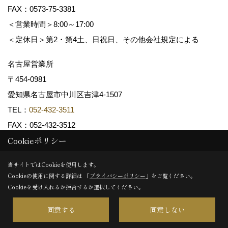
FAX：0573-75-3381
＜営業時間＞8:00～17:00
＜定休日＞第2・第4土、日祝日、その他会社規定による
名古屋営業所
〒454-0981
愛知県名古屋市中川区吉津4-1507
TEL：
052-432-3511
FAX：052-432-3512
Cookieポリシー
Copyright (c) 共和木材工業株式会社. All Rights Reserved.
当サイトではCookieを使用します。
Cookieの使用に関する詳細は 「
プライバシーポリシー
」をご覧ください。
Produced by
ゴデスクリエイト
Cookieを受け入れるか拒否するか選択してください。
同意する
同意しない