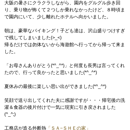
大阪の暑さにクラクラしながら、園内をグルグル歩き回
り、乗り物が怖くて２つしか乗れなかったけど、８時頃ま
で園内にいて、少し離れたホテルへ向かいました。
朝は、豪華なバイキング！子ども達は、沢山盛りつけすぎ
で残してしまいました(>_<)
帰るだけでは勿体ないから海遊館へ行ってから帰って来ま
した。
「お母さんありがとう(*^_^*)」と何度も長男は言ってくれ
たので、行って良かったと思いました(*^_^*)
夏休みの最後に楽しい思い出ができました(*^_^*)
笑顔で送り出してくれた夫に感謝ですが・・・帰宅後の洗
濯＆食器の後片付けで一気に現実に引き戻されました
(^_^;)
工務店が造る外断熱
「ＳＡ−ＳＨＥの家」