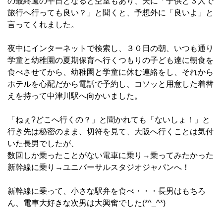
の最終週の平日となると空室もあり、夫に「子供と３人で
旅行へ行っても良い？」と聞くと、予想外に「良いよ」と
言ってくれました。
夜中にインターネットで検索し、３０日の朝、いつも通り
学童と幼稚園の夏期保育へ行くつもりの子ども達に朝食を
食べさせてから、幼稚園と学童に休む連絡をし、それから
ホテルを心配だから電話で予約し、コソッと用意した着替
えを持って中津川駅へ向かいました。
「ねぇ?どこへ行くの？」と聞かれても「ないしょ！」と
行き先は秘密のまま、切符を見て、大阪へ行くことは気付
いた長男でしたが、
数回しか乗ったことがない電車に乗り→乗ってみたかった
新幹線に乗り→ユニバーサルスタジオジャパンへ！
新幹線に乗って、小さな駅弁を食べ・・・長男はもちろ
ん、電車大好きな次男は大興奮でした(*^_^*)