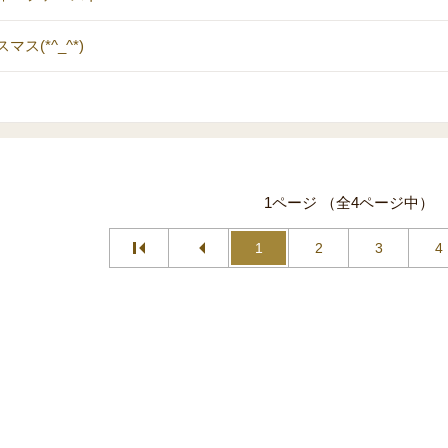
マス(*^_^*)
1ページ （全4ページ中）
1
2
3
4