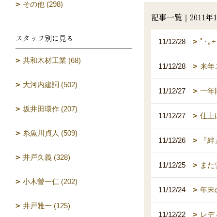
その他 (298)
記事一覧｜2011年1
スタッフ別に見る
11/12/28
ﾟ･
共和木材工業 (68)
11/12/28
来年
大河内建詞 (502)
11/12/27
一年
坂井田環作 (207)
11/12/27
仕上
糸魚川貞人 (509)
11/12/26
『絆
井戸久義 (328)
11/12/25
また
小木曽一仁 (202)
11/12/24
年末
井戸雅一 (125)
11/12/22
レデ