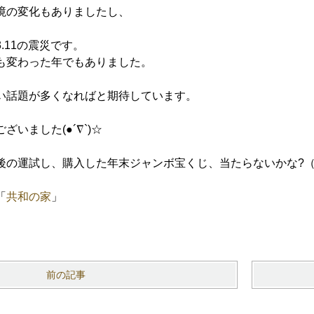
境の変化もありましたし、
.11の震災です。
も変わった年でもありました。
い話題が多くなればと期待しています。
いました(●´∇`)☆
後の運試し、購入した年末ジャンボ宝くじ、当たらないかな?
「
共和の家
」
）
前の記事