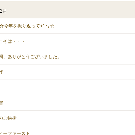
2月
｡+☆今年を振り返って+ﾟ･｡☆
こそは・・・
間、ありがとうございました。
げ
』
雪
のご挨拶
ィーファースト