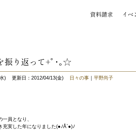
資料請求
イベ
を振り返って+ﾟ･｡☆
水)
更新日：2012/04/13(金)
日々の事
｜
平野尚子
。
の一員となり、
実した年になりました(●ﾉÅ`●)ﾉ