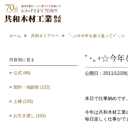
ホーム
共和ダイアリー
ﾟ･｡+☆今年を振り返って+ﾟ･｡☆
ﾟ･｡+☆今年
内容別に見る
公式 (66)
公開日：2011/12/28(
契約・地鎮祭 (122)
本日で仕事納めです
上棟 (125)
今年は共和木材工業
お引き渡し (101)
毎日楽しく仕事ができ充