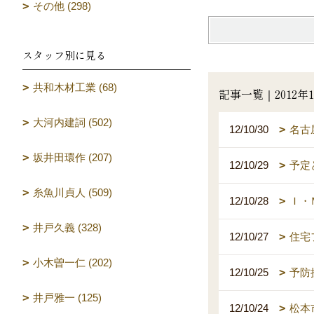
その他 (298)
スタッフ別に見る
共和木材工業 (68)
記事一覧｜2012年1
大河内建詞 (502)
12/10/30
名古
坂井田環作 (207)
12/10/29
予定
糸魚川貞人 (509)
12/10/28
Ｉ・
井戸久義 (328)
12/10/27
住宅
小木曽一仁 (202)
12/10/25
予防
井戸雅一 (125)
12/10/24
松本