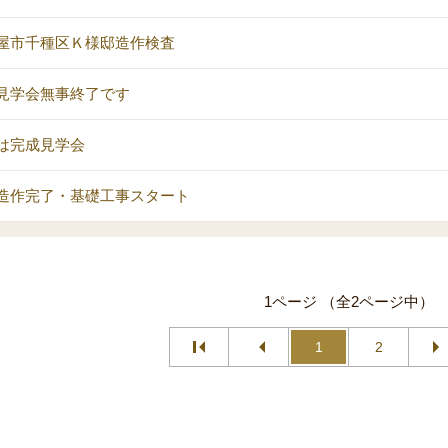
屋市千種区Ｋ様邸造作検査
見学会無事終了です
は完成見学会
造作完了・基礎工事スタート
1ページ （全2ページ中）
1
2