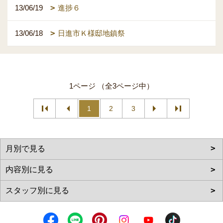
13/06/19
進捗６
13/06/18
日進市Ｋ様邸地鎮祭
1ページ （全3ページ中）
1
2
3