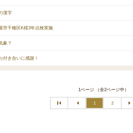
の漢字
屋市千種区K様3年点検実施
気象？
お付き合いに感謝！
1ページ （全2ページ中）
1
2