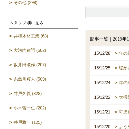
その他 (298)
スタッフ別に見る
共和木材工業 (68)
記事一覧｜2015年1
大河内建詞 (502)
15/12/28
年の
坂井田環作 (207)
15/12/25
暖か
糸魚川貞人 (509)
15/12/24
年の
井戸久義 (328)
15/12/22
大掃
小木曽一仁 (202)
15/12/21
可児
井戸雅一 (125)
15/12/20
よう