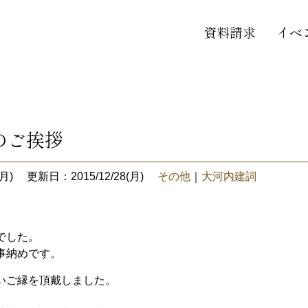
資料請求
イベ
のご挨拶
月)
更新日：2015/12/28(月)
その他
｜
大河内建詞
でした。
事納めです。
いご縁を頂戴しました。