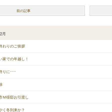
前の記事
2月
終わりのご挨拶
い家での年越し！
終りに･･･
除
市Ｍ様邸お引渡し
やく冬到来か？