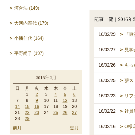
河合法 (149)
記事一覧｜2016年
大河内泰代 (179)
16/02/29
「東
小幡佳代 (164)
16/02/27
見学
平野尚子 (197)
16/02/26
もっ
2016年2月
16/02/25
薪ス
日
月
火
水
木
金
土
1
2
3
4
5
6
16/02/23
リフ
7
8
9
10
11
12
13
14
15
16
17
18
19
20
16/02/22
社員
21
22
23
24
25
26
27
28
29
16/02/16
O様
前月
翌月