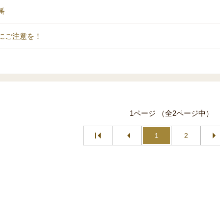
番
にご注意を！
1ページ （全2ページ中）
1
2