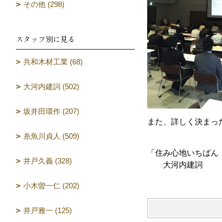
その他 (298)
スタッフ別に見る
共和木材工業 (68)
大河内建詞 (502)
坂井田環作 (207)
また、詳しく決まっ
糸魚川貞人 (509)
「住み心地いちばん
井戸久義 (328)
大河内建詞
小木曽一仁 (202)
井戸雅一 (125)