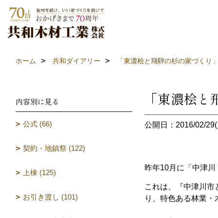
ホーム
共和ダイアリー
「東濃桧と飛騨の杉の家づくり
「東濃桧と
内容別に見る
公式 (66)
公開日：2016/02/29(
契約・地鎮祭 (122)
昨年10月に「中津
上棟 (125)
これは、『中津川市
お引き渡し (101)
り、特色ある林業・