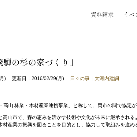
資料請求
イベ
」
飛騨の杉の家づくり」
月)
更新日：2016/02/29(月)
日々の事
｜
大河内建詞
川・高山 林業・木材産業連携事業」と称して、両市の間で協定
と高山市で、森の恵みを活かす技術や文化が未来に継承される
木材産業の振興を図ることを目的とし、協力して取組みを進め