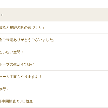
2月
濃桧と飛騨の杉の家づくり」
会ご来場ありがとうございました。
たいない空間！
トーブの生活４“活用”
ォーム工事もやりますよ！
旅行♪
邸中間検査とJIO検査