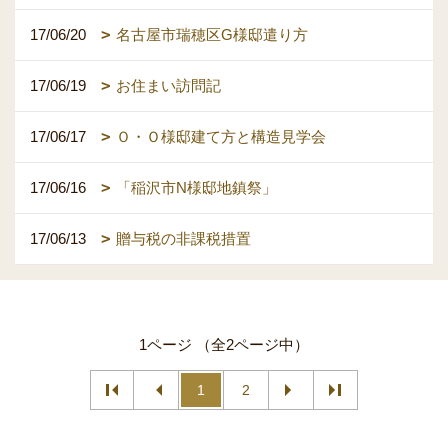
17/06/20
名古屋市瑞穂区G様邸遣り方
17/06/19
お住まい訪問記
17/06/17
Ｏ・Ｏ様邸建て方と構造見学会
17/06/16
「稲沢市N様邸地鎮祭」
17/06/13
贈与税の非課税措置
1ページ （全2ページ中）
1
2