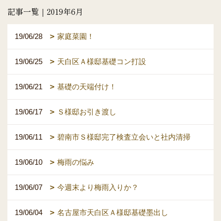
記事一覧｜2019年6月
19/06/28
家庭菜園！
19/06/25
天白区Ａ様邸基礎コン打設
19/06/21
基礎の天端付け！
19/06/17
Ｓ様邸お引き渡し
19/06/11
碧南市Ｓ様邸完了検査立会いと社内清掃
19/06/10
梅雨の悩み
19/06/07
今週末より梅雨入りか？
19/06/04
名古屋市天白区Ａ様邸基礎墨出し