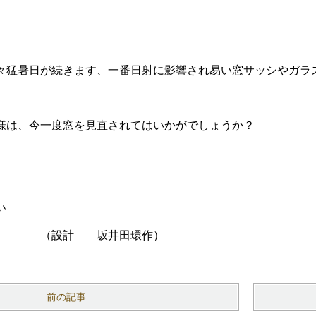
々猛暑日が続きます、一番日射に影響され易い窓サッシやガラ
様は、今一度窓を見直されてはいかがでしょうか？
い
 坂井田環作）
前の記事