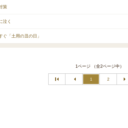
対策
に泣く
すぐ「土用の丑の日」
1ページ （全2ページ中）
1
2