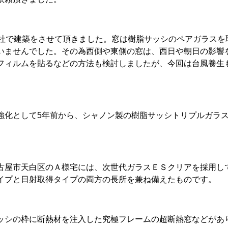
弊社で建築をさせて頂きました。窓は樹脂サッシのペアガラスを
いませんでした。その為西側や東側の窓は、西日や朝日の影響
フィルムを貼るなどの方法も検討しましたが、今回は台風養生
強化として5年前から、シャノン製の樹脂サッシトリプルガラス
古屋市天白区のＡ様宅には、次世代ガラスＥＳクリアを採用し
イプと日射取得タイプの両方の長所を兼ね備えたものです。
ッシの枠に断熱材を注入した究極フレームの超断熱窓などがあ