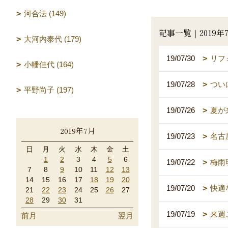
河合法 (149)
記事一覧｜2019年
大河内泰代 (179)
19/07/30
リフ
小幡佳代 (164)
19/07/28
つい
平野尚子 (197)
19/07/26
夏が
2019年7月
19/07/23
名古
日
月
火
水
木
金
土
1
2
3
4
5
6
19/07/22
梅雨
7
8
9
10
11
12
13
14
15
16
17
18
19
20
19/07/20
快適
21
22
23
24
25
26
27
28
29
30
31
19/07/19
来週
前月
翌月