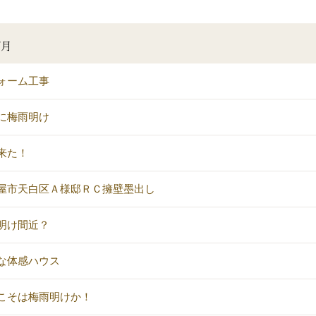
7月
ォーム工事
に梅雨明け
来た！
屋市天白区Ａ様邸ＲＣ擁壁墨出し
明け間近？
な体感ハウス
こそは梅雨明けか！