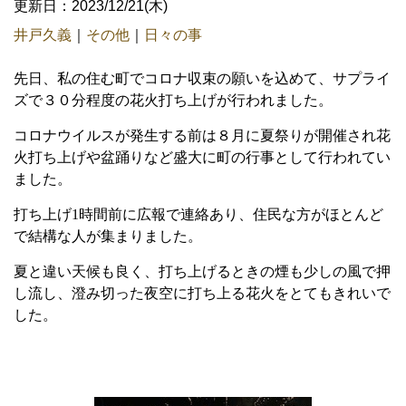
更新日：2023/12/21(木)
井戸久義
｜
その他
｜
日々の事
先日、私の住む町でコロナ収束の願いを込めて、サプライ
ズで３０分程度の花火打ち上げが行われました。
コロナウイルスが発生する前は８月に夏祭りが開催され花
火打ち上げや盆踊りなど盛大に町の行事として行われてい
ました。
打ち上げ1
時間前に広報で連絡あり、住民な方がほとんど
で結構な人が集まりました。
夏と違い天候も良く、打ち上げるときの煙も少しの風で押
し流し、澄み切った夜空に打ち上る花火をとてもきれいで
した。