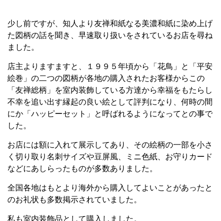
少し前ですが、知人より友禅和紙なる美濃和紙に染め上げ
た図柄の話を聞き、早速取り扱いをされているお店を尋ね
ました。
店主よりますますと、１９９５年頃から「花鳥」と「平安
絵巻」の二つの図柄が各地の購入されたお客様からこの
「友禅総柄」を室内装飾している方達から幸福をもたらし
不幸を追い出す縁起の良い絵として評判になり、何時の間
にか「ハッピーセット」と呼ばれるようになってとの事で
した。
お店には額に入れて展示してあり、その絵柄の一部を小さ
く切り取り名刺サイズや豆屏風、ミニ色紙、お守りカード
などにあしらったものが多数ありました。
全国各地はもとより海外から購入してよいことがあったと
のお礼状も多数掲示されていました。
私も室内装飾品として購入しました。