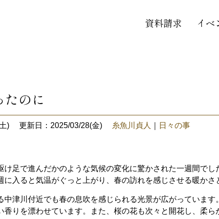
資料請求
イベ
ったのに
土)
更新日：2025/03/28(金)
糸魚川貞人
｜
日々の事
駆け足で進んだかのような気候の変化に驚かされた一週間でし
週に入ると気温がぐっと上がり、春の訪れを感じさせる暖かさ
る中津川付近でも春の息吹を感じられる光景が広がっています
い香りを漂わせています。また、桜の花も次々と開花し、柔ら